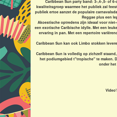
Caribbean Sun party band: 3-,4-,5- of 6-
kwaliteitsgroep waarmee het publiek zal fees
publiek ertoe aanzet de populaire carnavals
Reggae plus een lep
Akoestische optredens zijn ideaal voor nie
een exotische Caribische idylle. Met een leuk
ervaring in pan. Met een repertoire variëren
Caribbean Sun kan ook Limbo stokken leveren!
Caribbean Sun is volledig op zichzelf staan
het podiumgebied t"tropische" te maken. De
onder het
Video