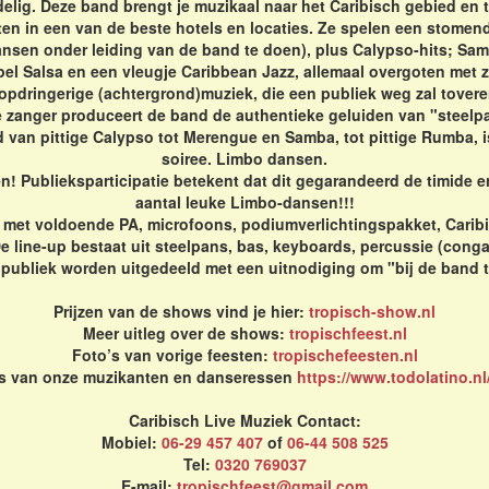
delig. Deze band brengt je muzikaal naar het Caribisch gebied en 
ten in een van de beste hotels en locaties. Ze spelen een stomen
dansen onder leiding van de band te doen), plus Calypso-hits; S
el Salsa en een vleugje Caribbean Jazz, allemaal overgoten met
t-opdringerige (achtergrond)muziek, die een publiek weg zal tov
e zanger produceert de band de authentieke geluiden van "steelp
d van pittige Calypso tot Merengue en Samba, tot pittige Rumba, i
soiree. Limbo dansen.
 Publieksparticipatie betekent dat dit gegarandeerd de timide e
aantal leuke Limbo-dansen!!!
d, met voldoende PA, microfoons, podiumverlichtingspakket, Cari
 line-up bestaat uit steelpans, bas, keyboards, percussie (conga
 publiek worden uitgedeeld met een uitnodiging om "bij de band 
Prijzen van de shows vind je hier:
tropisch-show.nl
Meer uitleg over de shows:
tropischfeest.nl
Foto’s van vorige feesten:
tropischefeesten.nl
's van onze muzikanten en danseressen
https://www.todolatino.nl
Caribisch Live Muziek Contact:
Mobiel:
06-29 457 407
of
06-44 508 525
Tel:
0320 769037
E-mail:
tropischfeest@gmail.com