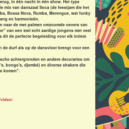
terug, in één nacht in één show. Het type
de mix van danszaal Soca (de feestjam die het
amba, Bossa Nova, Rumba, Merengue, wat funky
 zang en harmonieën.
eren naar de met palmen omzoomde oevers van
an" van een stel echt aardige jongens met veel
s dit de perfecte begeleiding voor elk intiem
n de durf als op de dansvloer brengt voor een
bische achtergronden en andere decoraties om
's, bongo's, djembé) en diverse shakers die
te komen".
/video/