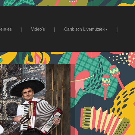
enties
|
Video’s
|
Caribisch Livemuziek
|