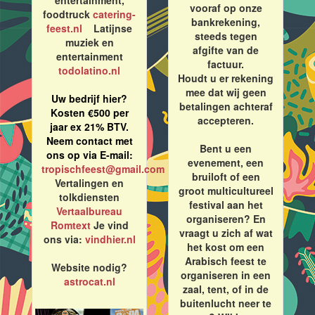
entertainment,
vooraf op onze
foodtruck
catering-
bankrekening,
feest.nl
Latijnse
steeds tegen
muziek en
afgifte van de
entertainment
factuur.
todolatino.nl
Houdt u er rekening
mee dat wij geen
Uw bedrijf hier?
betalingen achteraf
Kosten €500 per
accepteren.
jaar ex 21% BTV.
Neem contact met
Bent u een
ons op via E-mail:
evenement, een
tropischfeest@gmail.com
bruiloft of een
Vertalingen en
groot multicultureel
tolkdiensten
festival aan het
Vertaalbureau
organiseren? En
Romtext
Je vind
vraagt u zich af wat
ons via:
vindhier.nl
het kost om een
Arabisch feest te
Website nodig?
organiseren in een
astrocat.nl
zaal, tent, of in de
buitenlucht neer te