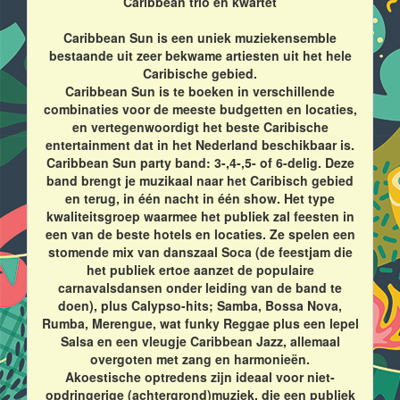
Caribbean trio en kwartet
Caribbean Sun is een uniek muziekensemble
bestaande uit zeer bekwame artiesten uit het hele
Caribische gebied.
Caribbean Sun is te boeken in verschillende
combinaties voor de meeste budgetten en locaties,
en vertegenwoordigt het beste Caribische
entertainment dat in het Nederland beschikbaar is.
Caribbean Sun party band: 3-,4-,5- of 6-delig. Deze
band brengt je muzikaal naar het Caribisch gebied
en terug, in één nacht in één show. Het type
kwaliteitsgroep waarmee het publiek zal feesten in
een van de beste hotels en locaties. Ze spelen een
stomende mix van danszaal Soca (de feestjam die
het publiek ertoe aanzet de populaire
carnavalsdansen onder leiding van de band te
doen), plus Calypso-hits; Samba, Bossa Nova,
Rumba, Merengue, wat funky Reggae plus een lepel
Salsa en een vleugje Caribbean Jazz, allemaal
overgoten met zang en harmonieën.
Akoestische optredens zijn ideaal voor niet-
opdringerige (achtergrond)muziek, die een publiek