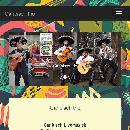
Caribisch trio
Toggl
naviga
Caribisch trio
Caribisch trio
Caribisch Livemuziek