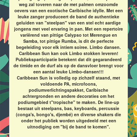
weg zal toveren naar de met palmen omzoomde
oevers van een exotische Caribische idylle. Met een
leuke zanger produceert de band de authentieke
geluiden van "steelpan" van een stel echt aardige
jongens met veel ervaring in pan. Met een repertoire
variërend van pittige Calypso tot Merengue en
Samba, tot pittige Rumba, is dit de perfecte
begeleiding voor elk intiem soiree. Limbo dansen.
Caribbean Sun kan ook Limbo stokken leveren!
Publieksparticipatie betekent dat dit gegarandeerd
de timide en de durf als op de dansvloer brengt voor
een aantal leuke Limbo-dansen!!!
Caribbean Sun is volledig op zichzelf staand, met
voldoende PA, microfoons,
podiumverlichtingspakket, Caribische
achtergronden en andere decoraties om het
podiumgebied t"tropische" te maken. De line-up
bestaat uit steelpans, bas, keyboards, percussie
(conga's, bongo's, djembé) en diverse shakers die
onder het publiek worden uitgedeeld met een
uitnodiging om "bij de band te komen".