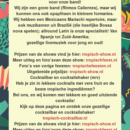
voor onze band!
Wij zijn een grote band (Ritmos Calientes), maar wij
kunnen ons ook opsplitsen in kleinere formaties.
Wij hebben een Mexicaans Mariachi repertoire, maar
ook muzikanten uit Brazilië (die heerlijke Bossa
nova spelen); allround Latin is onze specialiteit! Van
Spanje tot Zuid-Amerika;
gezellige livemuziek voor jong en oud!
Prijzen van de shows vind je hier:
tropisch-show.nl
Meer uitleg en foto’svan deze show:
tropischfeest.nl
Foto’s van vorige feesten:
tropischefeesten.nl
Uitgebreide prijslijst:
tropisch-show.nl
Cocktailbar en cocktailshaker (m/v)
Heb je zin in lekkere cocktails met vers fruit en de
beste tropische ingrediënten?
Bel ons, en wij komen met lekkere en goed uitziende
cocktails!
Kijk op deze pagina en ontdek onze gezellige
cocktailbar en cocktailshaker!
tropisch-cocktailbar.nl
Prijzen van de shows vind je hier:
tropisch-show.nl
Meer uitleg en foto’svan deze show:
tropischfeest.nl