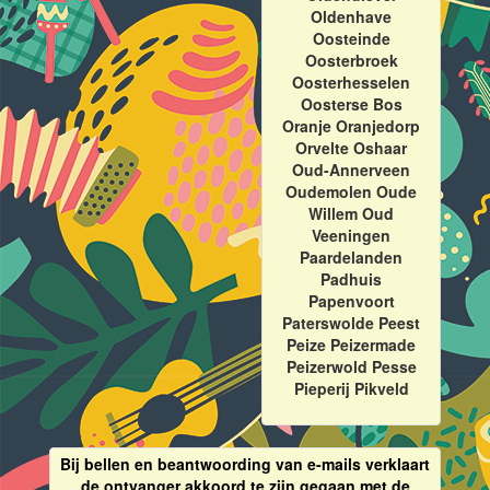
Oldenhave
Oosteinde
Oosterbroek
Oosterhesselen
Oosterse Bos
Oranje Oranjedorp
Orvelte Oshaar
Oud-Annerveen
Oudemolen Oude
Willem Oud
Veeningen
Paardelanden
Padhuis
Papenvoort
Paterswolde Peest
Peize Peizermade
Peizerwold Pesse
Pieperij Pikveld
Bij bellen en beantwoording van e-mails verklaart
de ontvanger akkoord te zijn gegaan met de