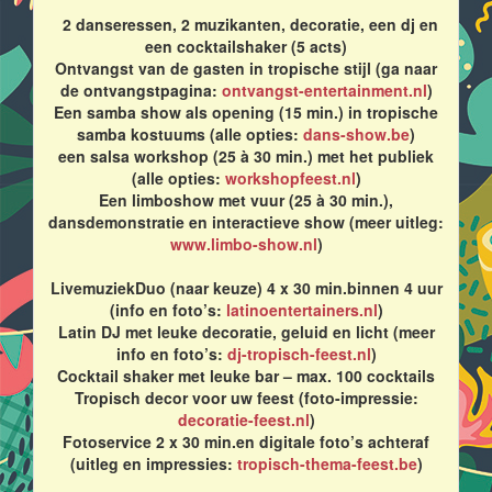
2 danseressen, 2 muzikanten, decoratie, een dj en
een cocktailshaker (5 acts)
Ontvangst van de gasten in tropische stijl (ga naar
de ontvangstpagina:
ontvangst-entertainment.nl
)
Een samba show als opening (15 min.) in tropische
samba kostuums (alle opties:
dans-show.be
)
een salsa workshop (25 à 30 min.) met het publiek
(alle opties:
workshopfeest.nl
)
Een limboshow met vuur (25 à 30 min.),
dansdemonstratie en interactieve show (meer uitleg:
www.limbo-show.nl
)
LivemuziekDuo (naar keuze) 4 x 30 min.binnen 4 uur
(info en foto’s:
latinoentertainers.nl
)
Latin DJ met leuke decoratie, geluid en licht (meer
info en foto’s:
dj-tropisch-feest.nl
)
Cocktail shaker met leuke bar – max. 100 cocktails
Tropisch decor voor uw feest (foto-impressie:
decoratie-feest.nl
)
Fotoservice 2 x 30 min.en digitale foto’s achteraf
(uitleg en impressies:
tropisch-thema-feest.be
)