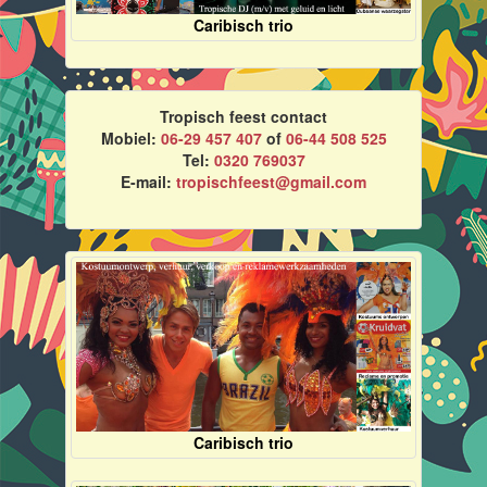
Caribisch trio
Tropisch feest contact
Mobiel:
06-29 457 407
of
06-44 508 525
Tel:
0320 769037
E-mail:
tropischfeest@gmail.com
Caribisch trio