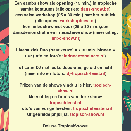
Een samba show als opening (15 min.) in tropische
samba kostuums (alle opties:
dans-show.be
)
een salsa workshop (25 à 30 min.) met het publiek
(alle opties:
workshopfeest.nl
)
Een limboshow met vuur (25 à 30 min.),een
dansdemonstratie en interactieve show (meer uitleg:
limbo-show.nl
)
Livemuziek Duo (naar keuze) 4 x 30 min. binnen 4
uur (info en foto’s:
latinoentertainers.nl
)
of Latin DJ met leuke decoratie, geluid en licht
(meer info en foto’s:
dj-tropisch-feest.nl
)
Prijzen van de shows vindt u je hier:
tropisch-
show.nl
Meer uitleg en foto’s van deze show:
tropischfeest.nl
Foto’s van vorige feesten:
tropischefeesten.nl
Uitgebreide prijslijst:
tropisch-show.nl
Deluxe TropicalShow©