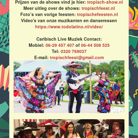
Prijzen van de shows vind je hier:
tropisch-show.nl
Meer uitleg over de shows:
tropischfeest.nl
Foto’s van vorige feesten:
tropischefeesten.nl
Video's van onze muzikanten en danseressen
https://www.todolatino.nl/video/
Caribisch Live Muziek Contact:
Mobiel:
06-29 457 407
of
06-44 508 525
Tel:
0320 769037
E-mail:
tropischfeest@gmail.com