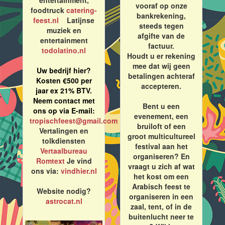
entertainment,
vooraf op onze
foodtruck
catering-
bankrekening,
feest.nl
Latijnse
steeds tegen
muziek en
afgifte van de
entertainment
factuur.
todolatino.nl
Houdt u er rekening
mee dat wij geen
Uw bedrijf hier?
betalingen achteraf
Kosten €500 per
accepteren.
jaar ex 21% BTV.
Neem contact met
Bent u een
ons op via E-mail:
evenement, een
tropischfeest@gmail.com
bruiloft of een
Vertalingen en
groot multicultureel
tolkdiensten
festival aan het
Vertaalbureau
organiseren? En
Romtext
Je vind
vraagt u zich af wat
ons via:
vindhier.nl
het kost om een
Arabisch feest te
Website nodig?
organiseren in een
astrocat.nl
zaal, tent, of in de
buitenlucht neer te