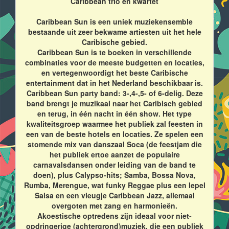
Caribbean trio en kwartet
Caribbean Sun is een uniek muziekensemble
bestaande uit zeer bekwame artiesten uit het hele
Caribische gebied.
Caribbean Sun is te boeken in verschillende
combinaties voor de meeste budgetten en locaties,
en vertegenwoordigt het beste Caribische
entertainment dat in het Nederland beschikbaar is.
Caribbean Sun party band: 3-,4-,5- of 6-delig. Deze
band brengt je muzikaal naar het Caribisch gebied
en terug, in één nacht in één show. Het type
kwaliteitsgroep waarmee het publiek zal feesten in
een van de beste hotels en locaties. Ze spelen een
stomende mix van danszaal Soca (de feestjam die
het publiek ertoe aanzet de populaire
carnavalsdansen onder leiding van de band te
doen), plus Calypso-hits; Samba, Bossa Nova,
Rumba, Merengue, wat funky Reggae plus een lepel
Salsa en een vleugje Caribbean Jazz, allemaal
overgoten met zang en harmonieën.
Akoestische optredens zijn ideaal voor niet-
opdringerige (achtergrond)muziek, die een publiek