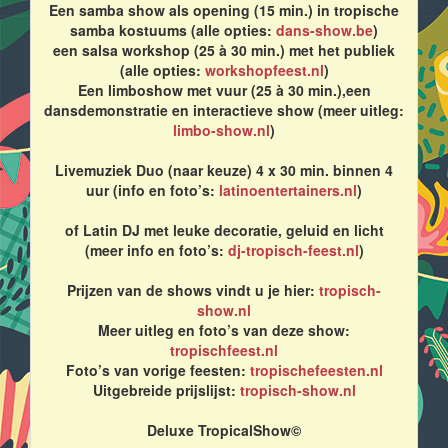
Een samba show als opening (15 min.) in tropische
samba kostuums (alle opties:
dans-show.be
)
een salsa workshop (25 à 30 min.) met het publiek
(alle opties:
workshopfeest.nl
)
Een limboshow met vuur (25 à 30 min.),een
dansdemonstratie en interactieve show (meer uitleg:
limbo-show.nl
)
Livemuziek Duo (naar keuze) 4 x 30 min. binnen 4
uur (info en foto’s:
latinoentertainers.nl
)
of Latin DJ met leuke decoratie, geluid en licht
(meer info en foto’s:
dj-tropisch-feest.nl
)
Prijzen van de shows vindt u je hier:
tropisch-
show.nl
Meer uitleg en foto’s van deze show:
tropischfeest.nl
Foto’s van vorige feesten:
tropischefeesten.nl
Uitgebreide prijslijst:
tropisch-show.nl
Deluxe TropicalShow©