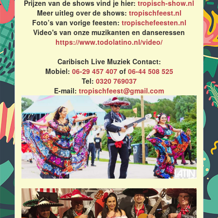
Prijzen van de shows vind je hier:
tropisch-show.nl
Meer uitleg over de shows:
tropischfeest.nl
Foto’s van vorige feesten:
tropischefeesten.nl
Video's van onze muzikanten en danseressen
https://www.todolatino.nl/video/
Caribisch Live Muziek Contact:
Mobiel:
06-29 457 407
of
06-44 508 525
Tel:
0320 769037
E-mail:
tropischfeest@gmail.com