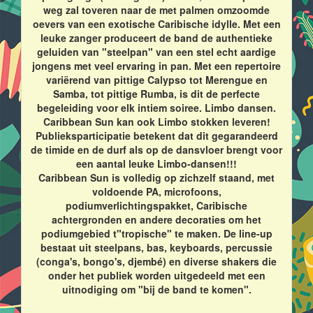
weg zal toveren naar de met palmen omzoomde
oevers van een exotische Caribische idylle. Met een
leuke zanger produceert de band de authentieke
geluiden van "steelpan" van een stel echt aardige
jongens met veel ervaring in pan. Met een repertoire
variërend van pittige Calypso tot Merengue en
Samba, tot pittige Rumba, is dit de perfecte
begeleiding voor elk intiem soiree. Limbo dansen.
Caribbean Sun kan ook Limbo stokken leveren!
Publieksparticipatie betekent dat dit gegarandeerd
de timide en de durf als op de dansvloer brengt voor
een aantal leuke Limbo-dansen!!!
Caribbean Sun is volledig op zichzelf staand, met
voldoende PA, microfoons,
podiumverlichtingspakket, Caribische
achtergronden en andere decoraties om het
podiumgebied t"tropische" te maken. De line-up
bestaat uit steelpans, bas, keyboards, percussie
(conga's, bongo's, djembé) en diverse shakers die
onder het publiek worden uitgedeeld met een
uitnodiging om "bij de band te komen".