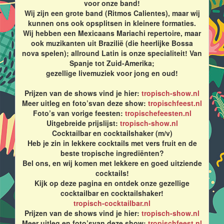
voor onze band!
Wij zijn een grote band (Ritmos Calientes), maar wij
kunnen ons ook opsplitsen in kleinere formaties.
Wij hebben een Mexicaans Mariachi repertoire, maar
ook muzikanten uit Brazilië (die heerlijke Bossa
nova spelen); allround Latin is onze specialiteit! Van
Spanje tot Zuid-Amerika;
gezellige livemuziek voor jong en oud!
Prijzen van de shows vind je hier:
tropisch-show.nl
Meer uitleg en foto’svan deze show:
tropischfeest.nl
Foto’s van vorige feesten:
tropischefeesten.nl
Uitgebreide prijslijst:
tropisch-show.nl
Cocktailbar en cocktailshaker (m/v)
Heb je zin in lekkere cocktails met vers fruit en de
beste tropische ingrediënten?
Bel ons, en wij komen met lekkere en goed uitziende
cocktails!
Kijk op deze pagina en ontdek onze gezellige
cocktailbar en cocktailshaker!
tropisch-cocktailbar.nl
Prijzen van de shows vind je hier:
tropisch-show.nl
Meer uitleg en foto’svan deze show:
tropischfeest.nl