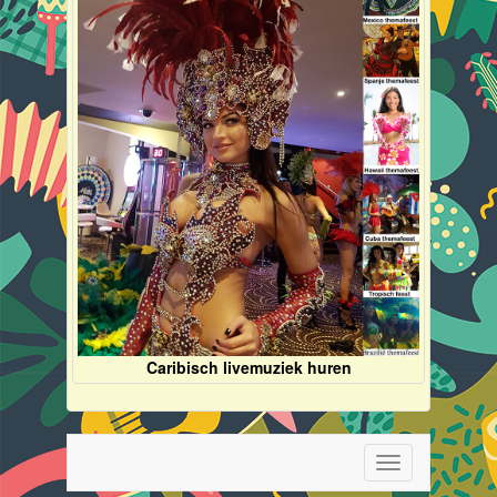
Caribisch livemuziek huren
Toggle
navigation