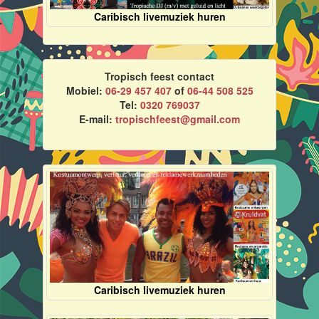
Caribisch livemuziek huren
Tropisch feest contact
Mobiel:
06-29 457 407
of
06-44 508 525
Tel:
0320 769037
E-mail:
tropischfeest@gmail.com
Caribisch livemuziek huren