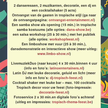
2 danseressen, 2 muzikanten, decoratie, een dj en
een cocktailshaker (5 acts)
Ontvangst van de gasten in tropische stijl (ga naar
de ontvangstpagina:
ontvangst-entertainment.nl
)
Een samba show als opening (15 min.) in tropische
samba kostuums (alle opties:
dans-show.be
)
een salsa workshop (25 à 30 min.) met het publiek
(alle opties:
workshopfeest.nl
)
Een limboshow met vuur (25 à 30 min.),
dansdemonstratie en interactieve show (meer uitleg:
www.limbo-show.nl
)
LivemuziekDuo (naar keuze) 4 x 30 min.binnen 4 uur
(info en foto’s:
latinoentertainers.nl
)
Latin DJ met leuke decoratie, geluid en licht (meer
info en foto’s:
dj-tropisch-feest.nl
)
Cocktail shaker met leuke bar – max. 100 cocktails
Tropisch decor voor uw feest (foto-impressie:
decoratie-feest.nl
)
Fotoservice 2 x 30 min.en digitale foto’s achteraf
(uitleg en impressies:
tropisch-thema-feest.be
)