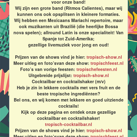
voor onze band!
Wij zijn een grote band (Ritmos Calientes), maar wij
kunnen ons ook opsplitsen in kleinere formaties.
Wij hebben een Mexicaans Mariachi repertoire, maar
ook muzikanten uit Brazilië (die heerlijke Bossa
nova spelen); allround Latin is onze specialiteit! Van
Spanje tot Zuid-Amerika;
gezellige livemuziek voor jong en oud!
Prijzen van de shows vind je hier:
tropisch-show.nl
Meer uitleg en foto’svan deze show:
tropischfeest.nl
Foto’s van vorige feesten:
tropischefeesten.nl
Uitgebreide prijslijst:
tropisch-show.nl
Cocktailbar en cocktailshaker (m/v)
Heb je zin in lekkere cocktails met vers fruit en de
beste tropische ingrediënten?
Bel ons, en wij komen met lekkere en goed uitziende
cocktails!
Kijk op deze pagina en ontdek onze gezellige
cocktailbar en cocktailshaker!
tropisch-cocktailbar.nl
Prijzen van de shows vind je hier:
tropisch-show.nl
Meer uitleg en foto’svan deze show:
tropischfeest.nl