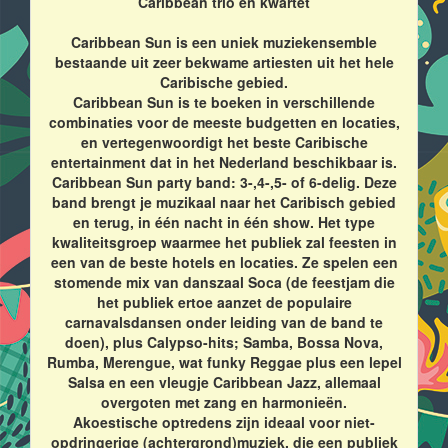
Caribbean trio en kwartet
Caribbean Sun is een uniek muziekensemble
bestaande uit zeer bekwame artiesten uit het hele
Caribische gebied.
Caribbean Sun is te boeken in verschillende
combinaties voor de meeste budgetten en locaties,
en vertegenwoordigt het beste Caribische
entertainment dat in het Nederland beschikbaar is.
Caribbean Sun party band: 3-,4-,5- of 6-delig. Deze
band brengt je muzikaal naar het Caribisch gebied
en terug, in één nacht in één show. Het type
kwaliteitsgroep waarmee het publiek zal feesten in
een van de beste hotels en locaties. Ze spelen een
stomende mix van danszaal Soca (de feestjam die
het publiek ertoe aanzet de populaire
carnavalsdansen onder leiding van de band te
doen), plus Calypso-hits; Samba, Bossa Nova,
Rumba, Merengue, wat funky Reggae plus een lepel
Salsa en een vleugje Caribbean Jazz, allemaal
overgoten met zang en harmonieën.
Akoestische optredens zijn ideaal voor niet-
opdringerige (achtergrond)muziek, die een publiek