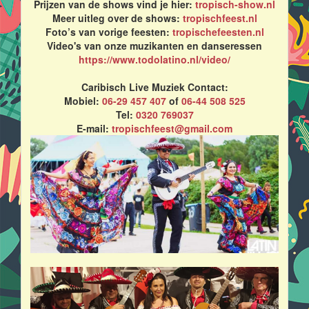
Prijzen van de shows vind je hier:
tropisch-show.nl
Meer uitleg over de shows:
tropischfeest.nl
Foto’s van vorige feesten:
tropischefeesten.nl
Video's van onze muzikanten en danseressen
https://www.todolatino.nl/video/
Caribisch Live Muziek Contact:
Mobiel:
06-29 457 407
of
06-44 508 525
Tel:
0320 769037
E-mail:
tropischfeest@gmail.com