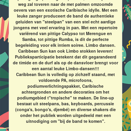
weg zal toveren naar de met palmen omzoomde
oevers van een exotische Caribische idylle. Met een
leuke zanger produceert de band de authentieke
geluiden van "steelpan" van een stel echt aardige
jongens met veel ervaring in pan. Met een repertoire
variërend van pittige Calypso tot Merengue en
Samba, tot pittige Rumba, is dit de perfecte
begeleiding voor elk intiem soiree. Limbo dansen.
Caribbean Sun kan ook Limbo stokken leveren!
Publieksparticipatie betekent dat dit gegarandeerd
de timide en de durf als op de dansvloer brengt voor
een aantal leuke Limbo-dansen!!!
Caribbean Sun is volledig op zichzelf staand, met
voldoende PA, microfoons,
podiumverlichtingspakket, Caribische
achtergronden en andere decoraties om het
podiumgebied t"tropische" te maken. De line-up
bestaat uit steelpans, bas, keyboards, percussie
(conga's, bongo's, djembé) en diverse shakers die
onder het publiek worden uitgedeeld met een
uitnodiging om "bij de band te komen".