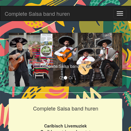
Complete Salsa band huren
Toggl
naviga
Complete Salsa band huren
Complete Salsa band huren
Caribisch Livemuziek