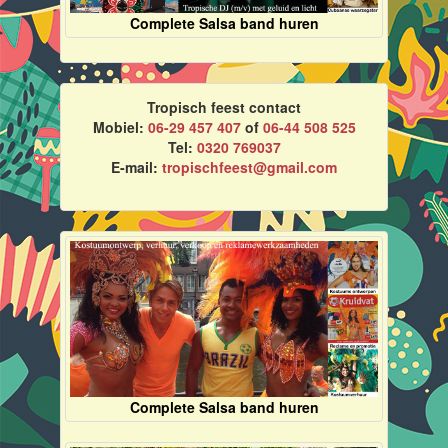
Complete Salsa band huren
Tropisch feest contact
Mobiel:
06-29 457 407
of
06-44 508 525
Tel:
0320 769037
E-mail:
tropischfeest@gmail.com
Complete Salsa band huren