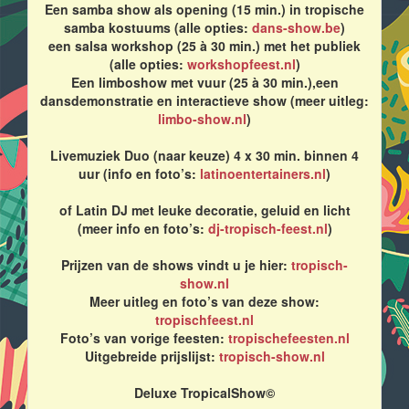
Een samba show als opening (15 min.) in tropische
samba kostuums (alle opties:
dans-show.be
)
een salsa workshop (25 à 30 min.) met het publiek
(alle opties:
workshopfeest.nl
)
Een limboshow met vuur (25 à 30 min.),een
dansdemonstratie en interactieve show (meer uitleg:
limbo-show.nl
)
Livemuziek Duo (naar keuze) 4 x 30 min. binnen 4
uur (info en foto’s:
latinoentertainers.nl
)
of Latin DJ met leuke decoratie, geluid en licht
(meer info en foto’s:
dj-tropisch-feest.nl
)
Prijzen van de shows vindt u je hier:
tropisch-
show.nl
Meer uitleg en foto’s van deze show:
tropischfeest.nl
Foto’s van vorige feesten:
tropischefeesten.nl
Uitgebreide prijslijst:
tropisch-show.nl
Deluxe TropicalShow©