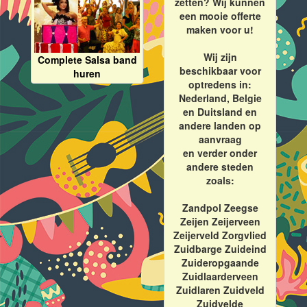
zetten? Wij kunnen
een mooie offerte
maken voor u!
Wij zijn
Complete Salsa band
beschikbaar voor
huren
optredens in:
Nederland, Belgie
en Duitsland en
andere landen op
aanvraag
en verder onder
andere steden
zoals:
Zandpol Zeegse
Zeijen Zeijerveen
Zeijerveld Zorgvlied
Zuidbarge Zuideind
Zuideropgaande
Zuidlaarderveen
Zuidlaren Zuidveld
Zuidvelde