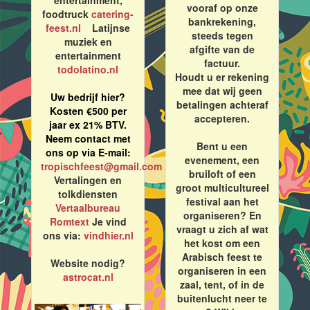
entertainment,
vooraf op onze
foodtruck
catering-
bankrekening,
feest.nl
Latijnse
steeds tegen
muziek en
afgifte van de
entertainment
factuur.
todolatino.nl
Houdt u er rekening
mee dat wij geen
Uw bedrijf hier?
betalingen achteraf
Kosten €500 per
accepteren.
jaar ex 21% BTV.
Neem contact met
Bent u een
ons op via E-mail:
evenement, een
tropischfeest@gmail.com
bruiloft of een
Vertalingen en
groot multicultureel
tolkdiensten
festival aan het
Vertaalbureau
organiseren? En
Romtext
Je vind
vraagt u zich af wat
ons via:
vindhier.nl
het kost om een
Arabisch feest te
Website nodig?
organiseren in een
astrocat.nl
zaal, tent, of in de
buitenlucht neer te