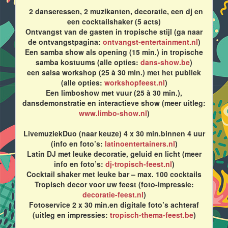
2 danseressen, 2 muzikanten, decoratie, een dj en
een cocktailshaker (5 acts)
Ontvangst van de gasten in tropische stijl (ga naar
de ontvangstpagina:
ontvangst-entertainment.nl
)
Een samba show als opening (15 min.) in tropische
samba kostuums (alle opties:
dans-show.be
)
een salsa workshop (25 à 30 min.) met het publiek
(alle opties:
workshopfeest.nl
)
Een limboshow met vuur (25 à 30 min.),
dansdemonstratie en interactieve show (meer uitleg:
www.limbo-show.nl
)
LivemuziekDuo (naar keuze) 4 x 30 min.binnen 4 uur
(info en foto’s:
latinoentertainers.nl
)
Latin DJ met leuke decoratie, geluid en licht (meer
info en foto’s:
dj-tropisch-feest.nl
)
Cocktail shaker met leuke bar – max. 100 cocktails
Tropisch decor voor uw feest (foto-impressie:
decoratie-feest.nl
)
Fotoservice 2 x 30 min.en digitale foto’s achteraf
(uitleg en impressies:
tropisch-thema-feest.be
)