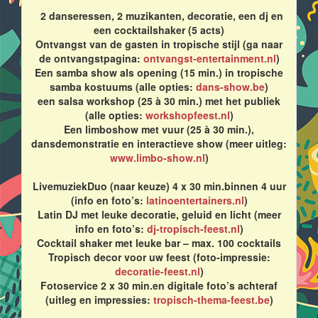
2 danseressen, 2 muzikanten, decoratie, een dj en
een cocktailshaker (5 acts)
Ontvangst van de gasten in tropische stijl (ga naar
de ontvangstpagina:
ontvangst-entertainment.nl
)
Een samba show als opening (15 min.) in tropische
samba kostuums (alle opties:
dans-show.be
)
een salsa workshop (25 à 30 min.) met het publiek
(alle opties:
workshopfeest.nl
)
Een limboshow met vuur (25 à 30 min.),
dansdemonstratie en interactieve show (meer uitleg:
www.limbo-show.nl
)
LivemuziekDuo (naar keuze) 4 x 30 min.binnen 4 uur
(info en foto’s:
latinoentertainers.nl
)
Latin DJ met leuke decoratie, geluid en licht (meer
info en foto’s:
dj-tropisch-feest.nl
)
Cocktail shaker met leuke bar – max. 100 cocktails
Tropisch decor voor uw feest (foto-impressie:
decoratie-feest.nl
)
Fotoservice 2 x 30 min.en digitale foto’s achteraf
(uitleg en impressies:
tropisch-thema-feest.be
)