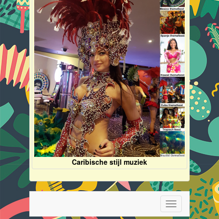
Caribische stijl muziek
Toggle
navigation