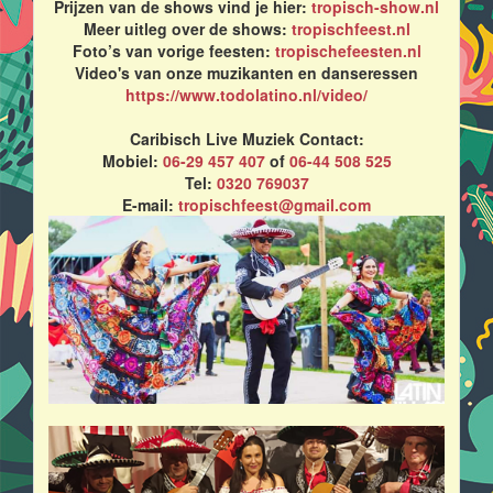
Prijzen van de shows vind je hier:
tropisch-show.nl
Meer uitleg over de shows:
tropischfeest.nl
Foto’s van vorige feesten:
tropischefeesten.nl
Video's van onze muzikanten en danseressen
https://www.todolatino.nl/video/
Caribisch Live Muziek Contact:
Mobiel:
06-29 457 407
of
06-44 508 525
Tel:
0320 769037
E-mail:
tropischfeest@gmail.com