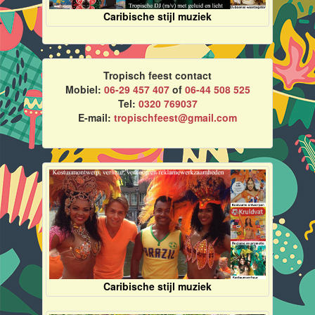
Caribische stijl muziek
Tropisch feest contact
Mobiel:
06-29 457 407
of
06-44 508 525
Tel:
0320 769037
E-mail:
tropischfeest@gmail.com
Caribische stijl muziek