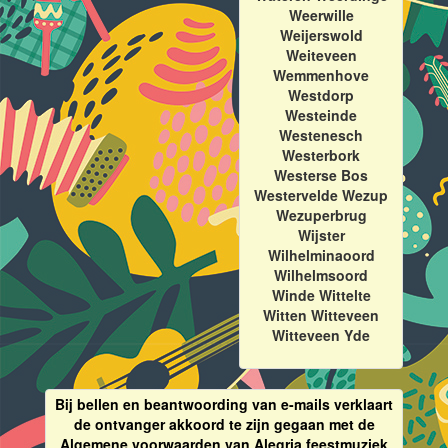
Weerwille
Weijerswold
Weiteveen
Wemmenhove
Westdorp
Westeinde
Westenesch
Westerbork
Westerse Bos
Westervelde Wezup
Wezuperbrug
Wijster
Wilhelminaoord
Wilhelmsoord
Winde Wittelte
Witten Witteveen
Witteveen Yde
Bij bellen en beantwoording van e-mails verklaart
de ontvanger akkoord te zijn gegaan met de
Algemene voorwaarden van Alegria feestmuziek