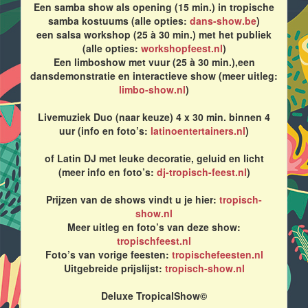
Een samba show als opening (15 min.) in tropische
samba kostuums (alle opties:
dans-show.be
)
een salsa workshop (25 à 30 min.) met het publiek
(alle opties:
workshopfeest.nl
)
Een limboshow met vuur (25 à 30 min.),een
dansdemonstratie en interactieve show (meer uitleg:
limbo-show.nl
)
Livemuziek Duo (naar keuze) 4 x 30 min. binnen 4
uur (info en foto’s:
latinoentertainers.nl
)
of Latin DJ met leuke decoratie, geluid en licht
(meer info en foto’s:
dj-tropisch-feest.nl
)
Prijzen van de shows vindt u je hier:
tropisch-
show.nl
Meer uitleg en foto’s van deze show:
tropischfeest.nl
Foto’s van vorige feesten:
tropischefeesten.nl
Uitgebreide prijslijst:
tropisch-show.nl
Deluxe TropicalShow©