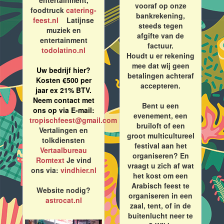
entertainment,
vooraf op onze
foodtruck
catering-
bankrekening,
feest.nl
Latijnse
steeds tegen
muziek en
afgifte van de
entertainment
factuur.
todolatino.nl
Houdt u er rekening
mee dat wij geen
Uw bedrijf hier?
betalingen achteraf
Kosten €500 per
accepteren.
jaar ex 21% BTV.
Neem contact met
Bent u een
ons op via E-mail:
evenement, een
tropischfeest@gmail.com
bruiloft of een
Vertalingen en
groot multicultureel
tolkdiensten
festival aan het
Vertaalbureau
organiseren? En
Romtext
Je vind
vraagt u zich af wat
ons via:
vindhier.nl
het kost om een
Arabisch feest te
Website nodig?
organiseren in een
astrocat.nl
zaal, tent, of in de
buitenlucht neer te