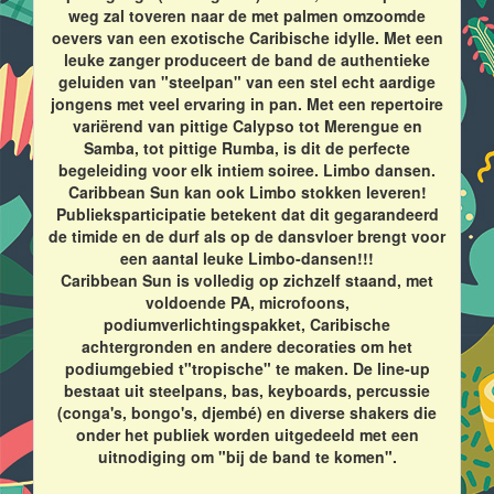
weg zal toveren naar de met palmen omzoomde
oevers van een exotische Caribische idylle. Met een
leuke zanger produceert de band de authentieke
geluiden van "steelpan" van een stel echt aardige
jongens met veel ervaring in pan. Met een repertoire
variërend van pittige Calypso tot Merengue en
Samba, tot pittige Rumba, is dit de perfecte
begeleiding voor elk intiem soiree. Limbo dansen.
Caribbean Sun kan ook Limbo stokken leveren!
Publieksparticipatie betekent dat dit gegarandeerd
de timide en de durf als op de dansvloer brengt voor
een aantal leuke Limbo-dansen!!!
Caribbean Sun is volledig op zichzelf staand, met
voldoende PA, microfoons,
podiumverlichtingspakket, Caribische
achtergronden en andere decoraties om het
podiumgebied t"tropische" te maken. De line-up
bestaat uit steelpans, bas, keyboards, percussie
(conga's, bongo's, djembé) en diverse shakers die
onder het publiek worden uitgedeeld met een
uitnodiging om "bij de band te komen".