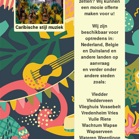
zetten? Wij kunnen
een mooie offerte
maken voor u!
Wij zijn
Caribische stijl muziek
beschikbaar voor
optredens in:
Nederland, Belgie
en Duitsland en
andere landen op
aanvraag
en verder onder
andere steden
zoals:
Vledder
Vledderveen
Vlieghuis Vossebelt
Vredenheim Vries
Vuile Riete
Wachtum Wapse
Wapserveen
Wateren Weerdinge