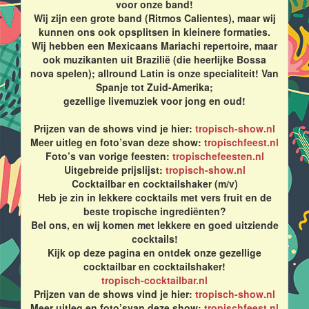
voor onze band!
Wij zijn een grote band (Ritmos Calientes), maar wij
kunnen ons ook opsplitsen in kleinere formaties.
Wij hebben een Mexicaans Mariachi repertoire, maar
ook muzikanten uit Brazilië (die heerlijke Bossa
nova spelen); allround Latin is onze specialiteit! Van
Spanje tot Zuid-Amerika;
gezellige livemuziek voor jong en oud!
Prijzen van de shows vind je hier:
tropisch-show.nl
Meer uitleg en foto’svan deze show:
tropischfeest.nl
Foto’s van vorige feesten:
tropischefeesten.nl
Uitgebreide prijslijst:
tropisch-show.nl
Cocktailbar en cocktailshaker (m/v)
Heb je zin in lekkere cocktails met vers fruit en de
beste tropische ingrediënten?
Bel ons, en wij komen met lekkere en goed uitziende
cocktails!
Kijk op deze pagina en ontdek onze gezellige
cocktailbar en cocktailshaker!
tropisch-cocktailbar.nl
Prijzen van de shows vind je hier:
tropisch-show.nl
Meer uitleg en foto’svan deze show:
tropischfeest.nl