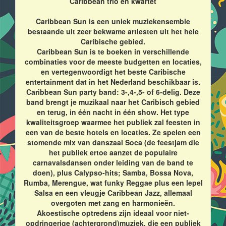
Caribbean trio en kwartet
Caribbean Sun is een uniek muziekensemble
bestaande uit zeer bekwame artiesten uit het hele
Caribische gebied.
Caribbean Sun is te boeken in verschillende
combinaties voor de meeste budgetten en locaties,
en vertegenwoordigt het beste Caribische
entertainment dat in het Nederland beschikbaar is.
Caribbean Sun party band: 3-,4-,5- of 6-delig. Deze
band brengt je muzikaal naar het Caribisch gebied
en terug, in één nacht in één show. Het type
kwaliteitsgroep waarmee het publiek zal feesten in
een van de beste hotels en locaties. Ze spelen een
stomende mix van danszaal Soca (de feestjam die
het publiek ertoe aanzet de populaire
carnavalsdansen onder leiding van de band te
doen), plus Calypso-hits; Samba, Bossa Nova,
Rumba, Merengue, wat funky Reggae plus een lepel
Salsa en een vleugje Caribbean Jazz, allemaal
overgoten met zang en harmonieën.
Akoestische optredens zijn ideaal voor niet-
opdringerige (achtergrond)muziek, die een publiek