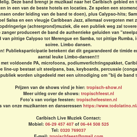
delig. Deze band brengt je muzikaal naar het Caribisch gebied en 
ten in een van de beste hotels en locaties. Ze spelen een stomen
dansen onder leiding van de band te doen), plus Calypso-hits; S
el Salsa en een vleugje Caribbean Jazz, allemaal overgoten met
t-opdringerige (achtergrond)muziek, die een publiek weg zal tov
e zanger produceert de band de authentieke geluiden van "steelp
d van pittige Calypso tot Merengue en Samba, tot pittige Rumba, i
soiree. Limbo dansen.
 Publieksparticipatie betekent dat dit gegarandeerd de timide e
aantal leuke Limbo-dansen!!!
d, met voldoende PA, microfoons, podiumverlichtingspakket, Cari
 line-up bestaat uit steelpans, bas, keyboards, percussie (conga
 publiek worden uitgedeeld met een uitnodiging om "bij de band 
Prijzen van de shows vind je hier:
tropisch-show.nl
Meer uitleg over de shows:
tropischfeest.nl
Foto’s van vorige feesten:
tropischefeesten.nl
's van onze muzikanten en danseressen
https://www.todolatino.nl
Caribisch Live Muziek Contact:
Mobiel:
06-29 457 407
of
06-44 508 525
Tel:
0320 769037
E-mail:
tropischfeest@gmail.com