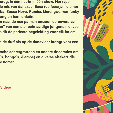
terug, in één nacht in één show. Het type
de mix van danszaal Soca (de feestjam die het
amba, Bossa Nova, Rumba, Merengue, wat funky
 zang en harmonieën.
eren naar de met palmen omzoomde oevers van
an" van een stel echt aardige jongens met veel
s dit de perfecte begeleiding voor elk intiem
n de durf als op de dansvloer brengt voor een
bische achtergronden en andere decoraties om
's, bongo's, djembé) en diverse shakers die
te komen".
/video/