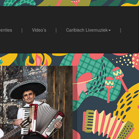
enties
|
Video’s
|
Caribisch Livemuziek
|