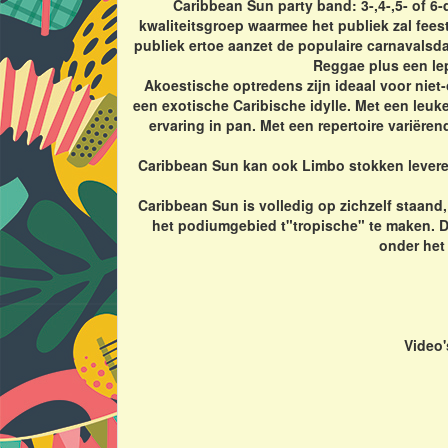
Caribbean Sun party band: 3-,4-,5- of 6-
kwaliteitsgroep waarmee het publiek zal fees
publiek ertoe aanzet de populaire carnavals
Reggae plus een lep
Akoestische optredens zijn ideaal voor nie
een exotische Caribische idylle. Met een leuk
ervaring in pan. Met een repertoire variëren
Caribbean Sun kan ook Limbo stokken leveren!
Caribbean Sun is volledig op zichzelf staan
het podiumgebied t"tropische" te maken. De
onder het
Video