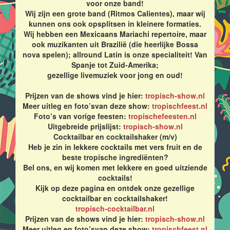
voor onze band!
Wij zijn een grote band (Ritmos Calientes), maar wij
kunnen ons ook opsplitsen in kleinere formaties.
Wij hebben een Mexicaans Mariachi repertoire, maar
ook muzikanten uit Brazilië (die heerlijke Bossa
nova spelen); allround Latin is onze specialiteit! Van
Spanje tot Zuid-Amerika;
gezellige livemuziek voor jong en oud!
Prijzen van de shows vind je hier:
tropisch-show.nl
Meer uitleg en foto’svan deze show:
tropischfeest.nl
Foto’s van vorige feesten:
tropischefeesten.nl
Uitgebreide prijslijst:
tropisch-show.nl
Cocktailbar en cocktailshaker (m/v)
Heb je zin in lekkere cocktails met vers fruit en de
beste tropische ingrediënten?
Bel ons, en wij komen met lekkere en goed uitziende
cocktails!
Kijk op deze pagina en ontdek onze gezellige
cocktailbar en cocktailshaker!
tropisch-cocktailbar.nl
Prijzen van de shows vind je hier:
tropisch-show.nl
Meer uitleg en foto’svan deze show:
tropischfeest.nl