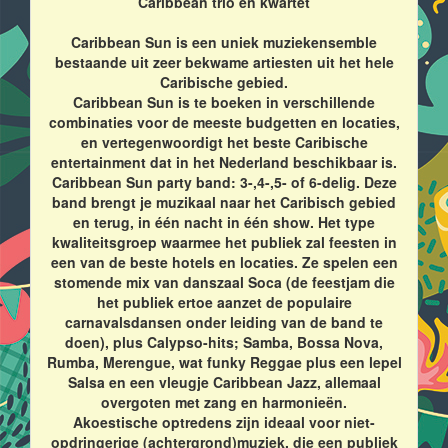
Caribbean trio en kwartet
Caribbean Sun is een uniek muziekensemble
bestaande uit zeer bekwame artiesten uit het hele
Caribische gebied.
Caribbean Sun is te boeken in verschillende
combinaties voor de meeste budgetten en locaties,
en vertegenwoordigt het beste Caribische
entertainment dat in het Nederland beschikbaar is.
Caribbean Sun party band: 3-,4-,5- of 6-delig. Deze
band brengt je muzikaal naar het Caribisch gebied
en terug, in één nacht in één show. Het type
kwaliteitsgroep waarmee het publiek zal feesten in
een van de beste hotels en locaties. Ze spelen een
stomende mix van danszaal Soca (de feestjam die
het publiek ertoe aanzet de populaire
carnavalsdansen onder leiding van de band te
doen), plus Calypso-hits; Samba, Bossa Nova,
Rumba, Merengue, wat funky Reggae plus een lepel
Salsa en een vleugje Caribbean Jazz, allemaal
overgoten met zang en harmonieën.
Akoestische optredens zijn ideaal voor niet-
opdringerige (achtergrond)muziek, die een publiek