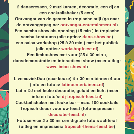
2 danseressen, 2 muzikanten, decoratie, een dj en
een cocktailshaker (5 acts)
Ontvangst van de gasten in tropische stijl (ga naar
de ontvangstpagina:
ontvangst-entertainment.nl
)
Een samba show als opening (15 min.) in tropische
samba kostuums (alle opties:
dans-show.be
)
een salsa workshop (25 à 30 min.) met het publiek
(alle opties:
workshopfeest.nl
)
Een limboshow met vuur (25 à 30 min.),
dansdemonstratie en interactieve show (meer uitleg:
www.limbo-show.nl
)
LivemuziekDuo (naar keuze) 4 x 30 min.binnen 4 uur
(info en foto’s:
latinoentertainers.nl
)
Latin DJ met leuke decoratie, geluid en licht (meer
info en foto’s:
dj-tropisch-feest.nl
)
Cocktail shaker met leuke bar – max. 100 cocktails
Tropisch decor voor uw feest (foto-impressie:
decoratie-feest.nl
)
Fotoservice 2 x 30 min.en digitale foto’s achteraf
(uitleg en impressies:
tropisch-thema-feest.be
)