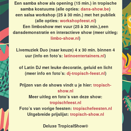
Een samba show als opening (15 min.) in tropische
samba kostuums (alle opties:
dans-show.be
)
een salsa workshop (25 à 30 min.) met het publiek
(alle opties:
workshopfeest.nl
)
Een limboshow met vuur (25 à 30 min.),een
dansdemonstratie en interactieve show (meer uitleg:
limbo-show.nl
)
Livemuziek Duo (naar keuze) 4 x 30 min. binnen 4
uur (info en foto’s:
latinoentertainers.nl
)
of Latin DJ met leuke decoratie, geluid en licht
(meer info en foto’s:
dj-tropisch-feest.nl
)
Prijzen van de shows vindt u je hier:
tropisch-
show.nl
Meer uitleg en foto’s van deze show:
tropischfeest.nl
Foto’s van vorige feesten:
tropischefeesten.nl
Uitgebreide prijslijst:
tropisch-show.nl
Deluxe TropicalShow©