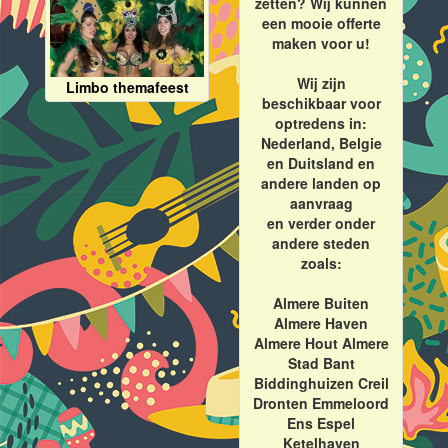
zetten? Wij kunnen
een mooie offerte
maken voor u!
Wij zijn
Limbo themafeest
beschikbaar voor
optredens in:
Nederland, Belgie
en Duitsland en
andere landen op
aanvraag
en verder onder
andere steden
zoals:
Almere Buiten
Almere Haven
Almere Hout Almere
Stad Bant
Biddinghuizen Creil
Dronten Emmeloord
Ens Espel
Ketelhaven