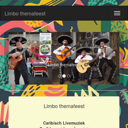
Limbo themafeest
Toggl
naviga
Limbo themafeest
Limbo themafeest
Caribisch Livemuziek