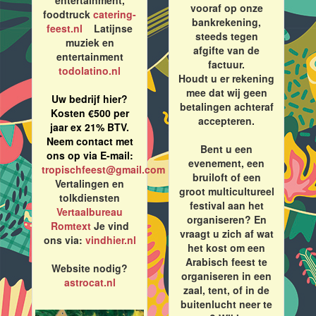
entertainment,
vooraf op onze
foodtruck
catering-
bankrekening,
feest.nl
Latijnse
steeds tegen
muziek en
afgifte van de
entertainment
factuur.
todolatino.nl
Houdt u er rekening
mee dat wij geen
Uw bedrijf hier?
betalingen achteraf
Kosten €500 per
accepteren.
jaar ex 21% BTV.
Neem contact met
Bent u een
ons op via E-mail:
evenement, een
tropischfeest@gmail.com
bruiloft of een
Vertalingen en
groot multicultureel
tolkdiensten
festival aan het
Vertaalbureau
organiseren? En
Romtext
Je vind
vraagt u zich af wat
ons via:
vindhier.nl
het kost om een
Arabisch feest te
Website nodig?
organiseren in een
astrocat.nl
zaal, tent, of in de
buitenlucht neer te