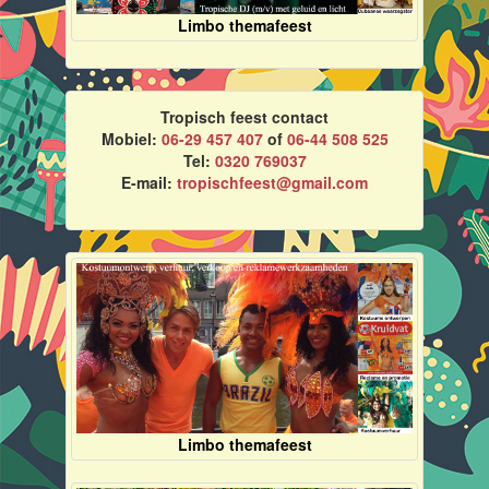
Limbo themafeest
Tropisch feest contact
Mobiel:
06-29 457 407
of
06-44 508 525
Tel:
0320 769037
E-mail:
tropischfeest@gmail.com
Limbo themafeest