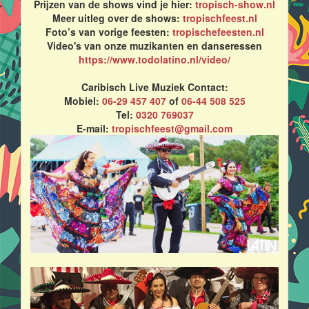
Prijzen van de shows vind je hier:
tropisch-show.nl
Meer uitleg over de shows:
tropischfeest.nl
Foto’s van vorige feesten:
tropischefeesten.nl
Video's van onze muzikanten en danseressen
https://www.todolatino.nl/video/
Caribisch Live Muziek Contact:
Mobiel:
06-29 457 407
of
06-44 508 525
Tel:
0320 769037
E-mail:
tropischfeest@gmail.com