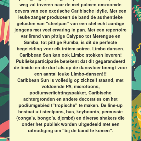
weg zal toveren naar de met palmen omzoomde
oevers van een exotische Caribische idylle. Met een
leuke zanger produceert de band de authentieke
geluiden van "steelpan" van een stel echt aardige
jongens met veel ervaring in pan. Met een repertoire
variërend van pittige Calypso tot Merengue en
Samba, tot pittige Rumba, is dit de perfecte
begeleiding voor elk intiem soiree. Limbo dansen.
Caribbean Sun kan ook Limbo stokken leveren!
Publieksparticipatie betekent dat dit gegarandeerd
de timide en de durf als op de dansvloer brengt voor
een aantal leuke Limbo-dansen!!!
Caribbean Sun is volledig op zichzelf staand, met
voldoende PA, microfoons,
podiumverlichtingspakket, Caribische
achtergronden en andere decoraties om het
podiumgebied t"tropische" te maken. De line-up
bestaat uit steelpans, bas, keyboards, percussie
(conga's, bongo's, djembé) en diverse shakers die
onder het publiek worden uitgedeeld met een
uitnodiging om "bij de band te komen".