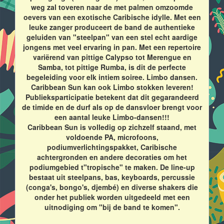
weg zal toveren naar de met palmen omzoomde
oevers van een exotische Caribische idylle. Met een
leuke zanger produceert de band de authentieke
geluiden van "steelpan" van een stel echt aardige
jongens met veel ervaring in pan. Met een repertoire
variërend van pittige Calypso tot Merengue en
Samba, tot pittige Rumba, is dit de perfecte
begeleiding voor elk intiem soiree. Limbo dansen.
Caribbean Sun kan ook Limbo stokken leveren!
Publieksparticipatie betekent dat dit gegarandeerd
de timide en de durf als op de dansvloer brengt voor
een aantal leuke Limbo-dansen!!!
Caribbean Sun is volledig op zichzelf staand, met
voldoende PA, microfoons,
podiumverlichtingspakket, Caribische
achtergronden en andere decoraties om het
podiumgebied t"tropische" te maken. De line-up
bestaat uit steelpans, bas, keyboards, percussie
(conga's, bongo's, djembé) en diverse shakers die
onder het publiek worden uitgedeeld met een
uitnodiging om "bij de band te komen".