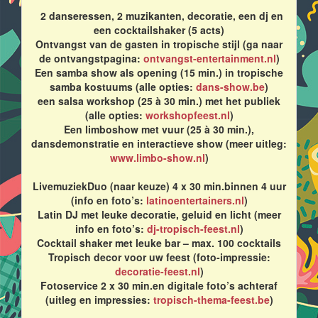
2 danseressen, 2 muzikanten, decoratie, een dj en
een cocktailshaker (5 acts)
Ontvangst van de gasten in tropische stijl (ga naar
de ontvangstpagina:
ontvangst-entertainment.nl
)
Een samba show als opening (15 min.) in tropische
samba kostuums (alle opties:
dans-show.be
)
een salsa workshop (25 à 30 min.) met het publiek
(alle opties:
workshopfeest.nl
)
Een limboshow met vuur (25 à 30 min.),
dansdemonstratie en interactieve show (meer uitleg:
www.limbo-show.nl
)
LivemuziekDuo (naar keuze) 4 x 30 min.binnen 4 uur
(info en foto’s:
latinoentertainers.nl
)
Latin DJ met leuke decoratie, geluid en licht (meer
info en foto’s:
dj-tropisch-feest.nl
)
Cocktail shaker met leuke bar – max. 100 cocktails
Tropisch decor voor uw feest (foto-impressie:
decoratie-feest.nl
)
Fotoservice 2 x 30 min.en digitale foto’s achteraf
(uitleg en impressies:
tropisch-thema-feest.be
)