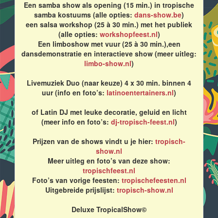
Een samba show als opening (15 min.) in tropische
samba kostuums (alle opties:
dans-show.be
)
een salsa workshop (25 à 30 min.) met het publiek
(alle opties:
workshopfeest.nl
)
Een limboshow met vuur (25 à 30 min.),een
dansdemonstratie en interactieve show (meer uitleg:
limbo-show.nl
)
Livemuziek Duo (naar keuze) 4 x 30 min. binnen 4
uur (info en foto’s:
latinoentertainers.nl
)
of Latin DJ met leuke decoratie, geluid en licht
(meer info en foto’s:
dj-tropisch-feest.nl
)
Prijzen van de shows vindt u je hier:
tropisch-
show.nl
Meer uitleg en foto’s van deze show:
tropischfeest.nl
Foto’s van vorige feesten:
tropischefeesten.nl
Uitgebreide prijslijst:
tropisch-show.nl
Deluxe TropicalShow©