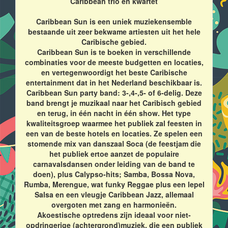
Caribbean trio en kwartet
Caribbean Sun is een uniek muziekensemble
bestaande uit zeer bekwame artiesten uit het hele
Caribische gebied.
Caribbean Sun is te boeken in verschillende
combinaties voor de meeste budgetten en locaties,
en vertegenwoordigt het beste Caribische
entertainment dat in het Nederland beschikbaar is.
Caribbean Sun party band: 3-,4-,5- of 6-delig. Deze
band brengt je muzikaal naar het Caribisch gebied
en terug, in één nacht in één show. Het type
kwaliteitsgroep waarmee het publiek zal feesten in
een van de beste hotels en locaties. Ze spelen een
stomende mix van danszaal Soca (de feestjam die
het publiek ertoe aanzet de populaire
carnavalsdansen onder leiding van de band te
doen), plus Calypso-hits; Samba, Bossa Nova,
Rumba, Merengue, wat funky Reggae plus een lepel
Salsa en een vleugje Caribbean Jazz, allemaal
overgoten met zang en harmonieën.
Akoestische optredens zijn ideaal voor niet-
opdringerige (achtergrond)muziek, die een publiek