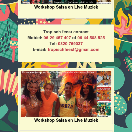
Workshop Salsa en Live Muziek
Tropisch feest contact
Mobiel:
06-29 457 407
of
06-44 508 525
Tel:
0320 769037
E-mail:
tropischfeest@gmail.com
Workshop Salsa en Live Muziek