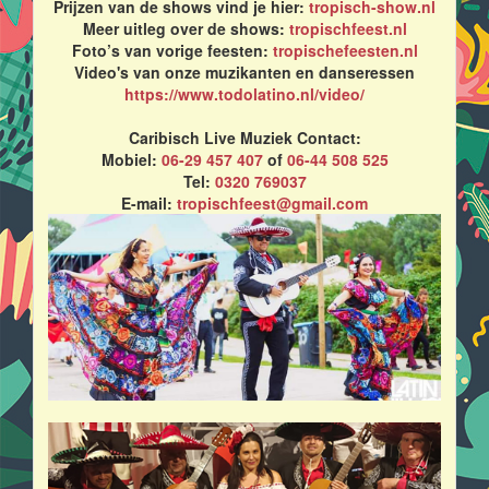
Prijzen van de shows vind je hier:
tropisch-show.nl
Meer uitleg over de shows:
tropischfeest.nl
Foto’s van vorige feesten:
tropischefeesten.nl
Video's van onze muzikanten en danseressen
https://www.todolatino.nl/video/
Caribisch Live Muziek Contact:
Mobiel:
06-29 457 407
of
06-44 508 525
Tel:
0320 769037
E-mail:
tropischfeest@gmail.com