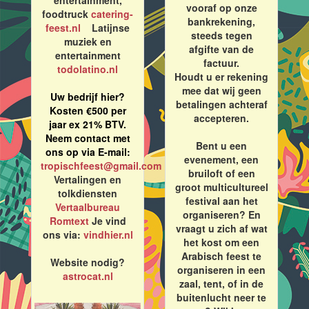
entertainment,
vooraf op onze
foodtruck
catering-
bankrekening,
feest.nl
Latijnse
steeds tegen
muziek en
afgifte van de
entertainment
factuur.
todolatino.nl
Houdt u er rekening
mee dat wij geen
Uw bedrijf hier?
betalingen achteraf
Kosten €500 per
accepteren.
jaar ex 21% BTV.
Neem contact met
Bent u een
ons op via E-mail:
evenement, een
tropischfeest@gmail.com
bruiloft of een
Vertalingen en
groot multicultureel
tolkdiensten
festival aan het
Vertaalbureau
organiseren? En
Romtext
Je vind
vraagt u zich af wat
ons via:
vindhier.nl
het kost om een
Arabisch feest te
Website nodig?
organiseren in een
astrocat.nl
zaal, tent, of in de
buitenlucht neer te