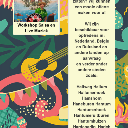
zetten? Wij kunnen
een mooie offerte
maken voor u!
Wij zijn
Workshop Salsa en
beschikbaar voor
Live Muziek
optredens in:
Nederland, Belgie
en Duitsland en
andere landen op
aanvraag
en verder onder
andere steden
zoals:
Halfweg Hallum
Hallumerhoek
Hamshorn
Haneburen Hantum
Hantumerhoek
Hantumeruitburen
Hantumhuizen
Hardegarijp Harich