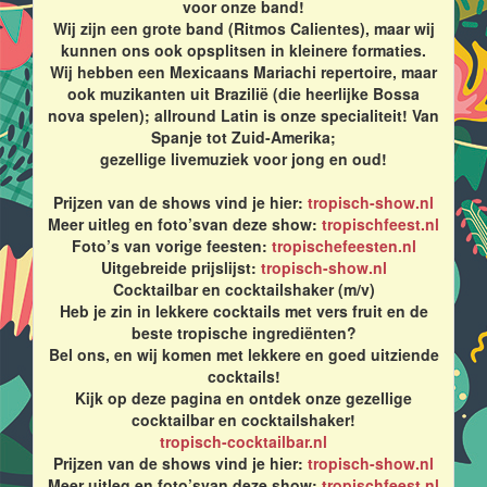
voor onze band!
Wij zijn een grote band (Ritmos Calientes), maar wij
kunnen ons ook opsplitsen in kleinere formaties.
Wij hebben een Mexicaans Mariachi repertoire, maar
ook muzikanten uit Brazilië (die heerlijke Bossa
nova spelen); allround Latin is onze specialiteit! Van
Spanje tot Zuid-Amerika;
gezellige livemuziek voor jong en oud!
Prijzen van de shows vind je hier:
tropisch-show.nl
Meer uitleg en foto’svan deze show:
tropischfeest.nl
Foto’s van vorige feesten:
tropischefeesten.nl
Uitgebreide prijslijst:
tropisch-show.nl
Cocktailbar en cocktailshaker (m/v)
Heb je zin in lekkere cocktails met vers fruit en de
beste tropische ingrediënten?
Bel ons, en wij komen met lekkere en goed uitziende
cocktails!
Kijk op deze pagina en ontdek onze gezellige
cocktailbar en cocktailshaker!
tropisch-cocktailbar.nl
Prijzen van de shows vind je hier:
tropisch-show.nl
Meer uitleg en foto’svan deze show:
tropischfeest.nl