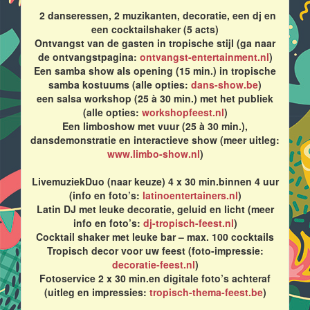
2 danseressen, 2 muzikanten, decoratie, een dj en
een cocktailshaker (5 acts)
Ontvangst van de gasten in tropische stijl (ga naar
de ontvangstpagina:
ontvangst-entertainment.nl
)
Een samba show als opening (15 min.) in tropische
samba kostuums (alle opties:
dans-show.be
)
een salsa workshop (25 à 30 min.) met het publiek
(alle opties:
workshopfeest.nl
)
Een limboshow met vuur (25 à 30 min.),
dansdemonstratie en interactieve show (meer uitleg:
www.limbo-show.nl
)
LivemuziekDuo (naar keuze) 4 x 30 min.binnen 4 uur
(info en foto’s:
latinoentertainers.nl
)
Latin DJ met leuke decoratie, geluid en licht (meer
info en foto’s:
dj-tropisch-feest.nl
)
Cocktail shaker met leuke bar – max. 100 cocktails
Tropisch decor voor uw feest (foto-impressie:
decoratie-feest.nl
)
Fotoservice 2 x 30 min.en digitale foto’s achteraf
(uitleg en impressies:
tropisch-thema-feest.be
)