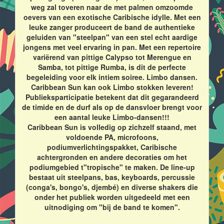
weg zal toveren naar de met palmen omzoomde
oevers van een exotische Caribische idylle. Met een
leuke zanger produceert de band de authentieke
geluiden van "steelpan" van een stel echt aardige
jongens met veel ervaring in pan. Met een repertoire
variërend van pittige Calypso tot Merengue en
Samba, tot pittige Rumba, is dit de perfecte
begeleiding voor elk intiem soiree. Limbo dansen.
Caribbean Sun kan ook Limbo stokken leveren!
Publieksparticipatie betekent dat dit gegarandeerd
de timide en de durf als op de dansvloer brengt voor
een aantal leuke Limbo-dansen!!!
Caribbean Sun is volledig op zichzelf staand, met
voldoende PA, microfoons,
podiumverlichtingspakket, Caribische
achtergronden en andere decoraties om het
podiumgebied t"tropische" te maken. De line-up
bestaat uit steelpans, bas, keyboards, percussie
(conga's, bongo's, djembé) en diverse shakers die
onder het publiek worden uitgedeeld met een
uitnodiging om "bij de band te komen".