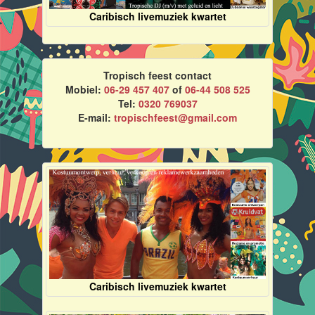
Caribisch livemuziek kwartet
Tropisch feest contact
Mobiel:
06-29 457 407
of
06-44 508 525
Tel:
0320 769037
E-mail:
tropischfeest@gmail.com
Caribisch livemuziek kwartet