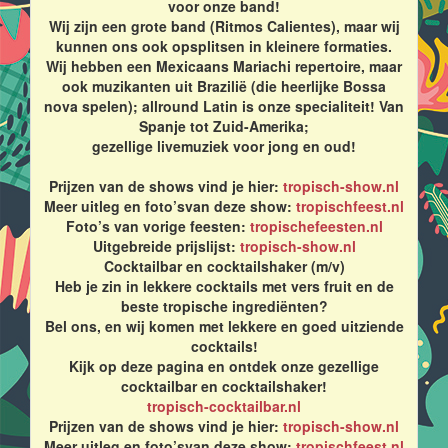
voor onze band!
Wij zijn een grote band (Ritmos Calientes), maar wij
kunnen ons ook opsplitsen in kleinere formaties.
Wij hebben een Mexicaans Mariachi repertoire, maar
ook muzikanten uit Brazilië (die heerlijke Bossa
nova spelen); allround Latin is onze specialiteit! Van
Spanje tot Zuid-Amerika;
gezellige livemuziek voor jong en oud!
Prijzen van de shows vind je hier:
tropisch-show.nl
Meer uitleg en foto’svan deze show:
tropischfeest.nl
Foto’s van vorige feesten:
tropischefeesten.nl
Uitgebreide prijslijst:
tropisch-show.nl
Cocktailbar en cocktailshaker (m/v)
Heb je zin in lekkere cocktails met vers fruit en de
beste tropische ingrediënten?
Bel ons, en wij komen met lekkere en goed uitziende
cocktails!
Kijk op deze pagina en ontdek onze gezellige
cocktailbar en cocktailshaker!
tropisch-cocktailbar.nl
Prijzen van de shows vind je hier:
tropisch-show.nl
Meer uitleg en foto’svan deze show:
tropischfeest.nl