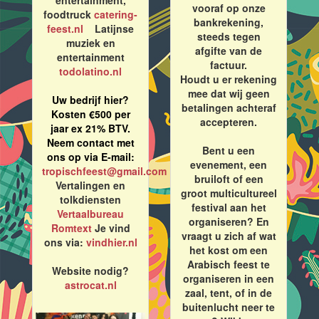
entertainment,
vooraf op onze
foodtruck
catering-
bankrekening,
feest.nl
Latijnse
steeds tegen
muziek en
afgifte van de
entertainment
factuur.
todolatino.nl
Houdt u er rekening
mee dat wij geen
Uw bedrijf hier?
betalingen achteraf
Kosten €500 per
accepteren.
jaar ex 21% BTV.
Neem contact met
Bent u een
ons op via E-mail:
evenement, een
tropischfeest@gmail.com
bruiloft of een
Vertalingen en
groot multicultureel
tolkdiensten
festival aan het
Vertaalbureau
organiseren? En
Romtext
Je vind
vraagt u zich af wat
ons via:
vindhier.nl
het kost om een
Arabisch feest te
Website nodig?
organiseren in een
astrocat.nl
zaal, tent, of in de
buitenlucht neer te