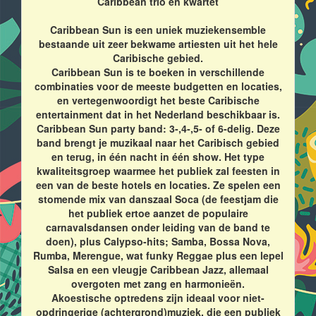
Caribbean trio en kwartet
Caribbean Sun is een uniek muziekensemble
bestaande uit zeer bekwame artiesten uit het hele
Caribische gebied.
Caribbean Sun is te boeken in verschillende
combinaties voor de meeste budgetten en locaties,
en vertegenwoordigt het beste Caribische
entertainment dat in het Nederland beschikbaar is.
Caribbean Sun party band: 3-,4-,5- of 6-delig. Deze
band brengt je muzikaal naar het Caribisch gebied
en terug, in één nacht in één show. Het type
kwaliteitsgroep waarmee het publiek zal feesten in
een van de beste hotels en locaties. Ze spelen een
stomende mix van danszaal Soca (de feestjam die
het publiek ertoe aanzet de populaire
carnavalsdansen onder leiding van de band te
doen), plus Calypso-hits; Samba, Bossa Nova,
Rumba, Merengue, wat funky Reggae plus een lepel
Salsa en een vleugje Caribbean Jazz, allemaal
overgoten met zang en harmonieën.
Akoestische optredens zijn ideaal voor niet-
opdringerige (achtergrond)muziek, die een publiek