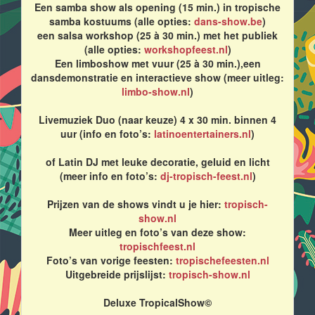
Een samba show als opening (15 min.) in tropische
samba kostuums (alle opties:
dans-show.be
)
een salsa workshop (25 à 30 min.) met het publiek
(alle opties:
workshopfeest.nl
)
Een limboshow met vuur (25 à 30 min.),een
dansdemonstratie en interactieve show (meer uitleg:
limbo-show.nl
)
Livemuziek Duo (naar keuze) 4 x 30 min. binnen 4
uur (info en foto’s:
latinoentertainers.nl
)
of Latin DJ met leuke decoratie, geluid en licht
(meer info en foto’s:
dj-tropisch-feest.nl
)
Prijzen van de shows vindt u je hier:
tropisch-
show.nl
Meer uitleg en foto’s van deze show:
tropischfeest.nl
Foto’s van vorige feesten:
tropischefeesten.nl
Uitgebreide prijslijst:
tropisch-show.nl
Deluxe TropicalShow©