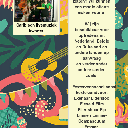
zetten? Wij kunnen
een mooie offerte
maken voor u!
Wij zijn
Caribisch livemuziek
beschikbaar voor
kwartet
optredens in:
Nederland, Belgie
en Duitsland en
andere landen op
aanvraag
en verder onder
andere steden
zoals:
Eexterveenschekanaal
Eexterzandvoort
Ekehaar Eldersloo
Eleveld Elim
Ellertshaar Elp
Emmen Emmer-
Compascuum
Emmer-