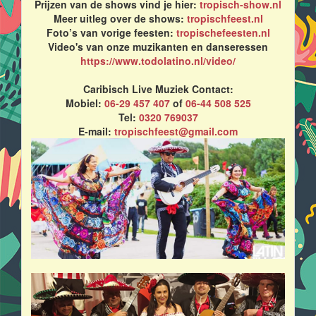
Prijzen van de shows vind je hier:
tropisch-show.nl
Meer uitleg over de shows:
tropischfeest.nl
Foto’s van vorige feesten:
tropischefeesten.nl
Video's van onze muzikanten en danseressen
https://www.todolatino.nl/video/
Caribisch Live Muziek Contact:
Mobiel:
06-29 457 407
of
06-44 508 525
Tel:
0320 769037
E-mail:
tropischfeest@gmail.com