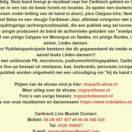
delig. Deze band brengt je muzikaal naar het Caribisch gebied en 
ten in een van de beste hotels en locaties. Ze spelen een stomen
dansen onder leiding van de band te doen), plus Calypso-hits; S
el Salsa en een vleugje Caribbean Jazz, allemaal overgoten met
t-opdringerige (achtergrond)muziek, die een publiek weg zal tov
e zanger produceert de band de authentieke geluiden van "steelp
d van pittige Calypso tot Merengue en Samba, tot pittige Rumba, i
soiree. Limbo dansen.
 Publieksparticipatie betekent dat dit gegarandeerd de timide e
aantal leuke Limbo-dansen!!!
d, met voldoende PA, microfoons, podiumverlichtingspakket, Cari
 line-up bestaat uit steelpans, bas, keyboards, percussie (conga
 publiek worden uitgedeeld met een uitnodiging om "bij de band 
Prijzen van de shows vind je hier:
tropisch-show.nl
Meer uitleg over de shows:
tropischfeest.nl
Foto’s van vorige feesten:
tropischefeesten.nl
's van onze muzikanten en danseressen
https://www.todolatino.nl
Caribisch Live Muziek Contact:
Mobiel:
06-29 457 407
of
06-44 508 525
Tel:
0320 769037
E-mail:
tropischfeest@gmail.com