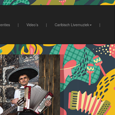
enties
|
Video’s
|
Caribisch Livemuziek
|