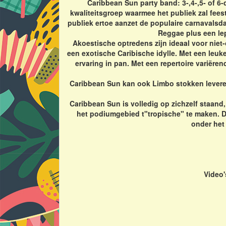
Caribbean Sun party band: 3-,4-,5- of 6-
kwaliteitsgroep waarmee het publiek zal fees
publiek ertoe aanzet de populaire carnavals
Reggae plus een lep
Akoestische optredens zijn ideaal voor nie
een exotische Caribische idylle. Met een leuk
ervaring in pan. Met een repertoire variëren
Caribbean Sun kan ook Limbo stokken leveren!
Caribbean Sun is volledig op zichzelf staan
het podiumgebied t"tropische" te maken. De
onder het
Video