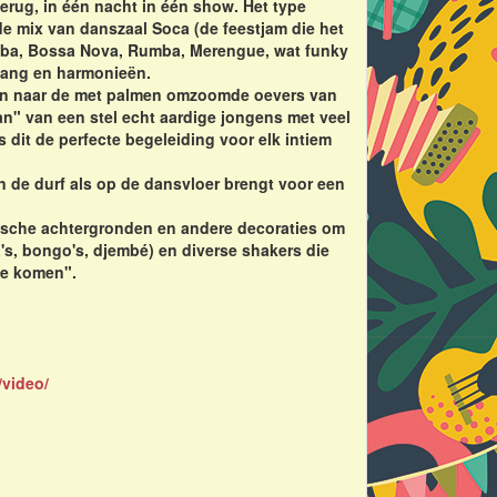
terug, in één nacht in één show. Het type
de mix van danszaal Soca (de feestjam die het
amba, Bossa Nova, Rumba, Merengue, wat funky
 zang en harmonieën.
eren naar de met palmen omzoomde oevers van
an" van een stel echt aardige jongens met veel
s dit de perfecte begeleiding voor elk intiem
n de durf als op de dansvloer brengt voor een
bische achtergronden en andere decoraties om
's, bongo's, djembé) en diverse shakers die
te komen".
/video/